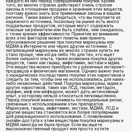
каждого из них перед совершением покупки. Кроме
того, во многих странах действуют очень строгие
законы в отношении продажи и хранения этих веществ,
поэтому важно знать все применимые законы в вашем
регионе. Также важно убедиться, что вы покупаете из
надежного источника, поскольку на рынке есть много
поддельных продуктов, которые могут содержать
опасные загрязнители или быть слабее, чем ожидалось,
с точки зрения эффективности. Принятие во внимание
всех этих факторов может помочь вам принять
обоснованное решение при покупке марихуаны или
МДМА в Интернете или через другие источники. С
легализацией марихуаны во многих странах купить ее
стало проще, чем когда-либо. Но для тех, кто ищет
более сильного опыта, также возможна покупка других
веществ, таких как гашиш, амфетамин, экстази и мдма.
Эти вещества можно приобрести у различных интернет-
продавцов и физических магазинов. Однако важно знать
о юридических последствиях покупки этих наркотиков и
следить за тем, чтобы они не использовались для каких-
либо незаконных действий. Покупка марихуаны, мдма и
других наркотиков, таких как ЛСД, героин, метадон,
морфин, меф или мефедрон, может дать интенсивный
опыт, к которому нельзя относиться легкомысленно.
Перед покупкой важно понимать потенциальные риски,
связанные с использованием этих препаратов.
Марихуана, гашиш, амфетамин, экстази, МДМА, ЛСД и
другие вещества становятся все более популярными
для рекреационного использования. С появлением
онлайн-доступа к этим веществам покупка марихуаны и
МДМА никогда не была проще. Если вы ищете
высококачественный продукт или просто хотите