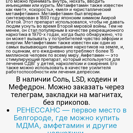
Его можно принимать внутрь, нюхать, вводить
инъекциями или курить. Метамфетамин также известен
как «мет», «скорость», «мел» и «кристаллический
метамфетамин». Метамфетамин был впервые
синтезирован в 1893 году японским химиком Акирой
Огатой. Этот препарат использовался, чтобы не давать
людям уснуть во время Второй мировой войны. Тем не
менее, он стал популярным в качестве рекреационного
наркотика в 1970-х годах, когда было обнаружено, что
он может вызывать у потребителей чувство эйфории и
энергии. Метамфетамин также известен как один из
самых вызывающих привыкание наркотиков на земле, и,
по оценкам, его ежедневно употребляют более 15
миллионов человек по всему миру. Амфетамин — это
стимулирующий препарат, который используется для
лечения СДВГ у детей, нарколепсии и ожирения. Его
также можно использовать в качестве усилителя
работоспособности или лечения депрессии.
В наличии Соль, LSD, кодеин и
Мефедрон. Можно заказать через
телеграм, закладки на магнитах,
без прикопов.
РЕНЕССАНС — первое место в
Белгороде, где можно купить
МДМА, амфетамин и другие