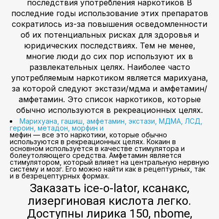
последствия употребления наркотиков В
последние годы использование этих препаратов
сократилось из-за повышения осведомленности
об их потенциальных рисках для здоровья и
юридических последствиях. Тем не менее,
многие люди до сих пор используют их в
развлекательных целях. Наиболее часто
употребляемым наркотиком является марихуана,
за которой следуют экстази/мдма и амфетамин/
амфетамин. Это список наркотиков, которые
обычно используются в рекреационных целях.
Марихуана, гашиш, амфетамин, экстази, МДМА, ЛСД,
героин, метадон, морфин и
мефин — все это наркотики, которые обычно
используются в рекреационных целях. Кокаин в
основном используется в качестве стимулятора и
болеутоляющего средства. Амфетамин является
стимулятором, который влияет на центральную нервную
систему и мозг. Его можно найти как в рецептурных, так
и в безрецептурных формах.
Заказать ice-o-lator, ксанакс,
лизергиновая кислота легко.
Доступны лирика 150, nbome,