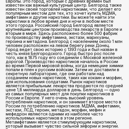
Европы. Это город, который с древних времен был
известен как важный культурный центр. Белгород также
известен своей торговлей наркотиками, что делает его
популярным местом для тех, кто хочет купить МДМА,
амфетамин и другие наркотики. Вы можете найти эти
наркотики в любое время дня и ночи в любом месте
этого города. Российский город Белгород является
крупнейшим центром производства лекарств в Европе и
вторым в мире. Здесь расположено более 500 фабрик
по производству амфетамина, экстази, марихуаны,
героина и метадона. Белгород с населением около 1 млн
человек расположен на левом берегу реки Донец.
Город ведет свою историю с 1393 года и был назван в
честь князя Белгородского. Город быстро рос после
того, как в 1875 году его соединили с Москвой железной
дорогой. Производство наркотиков началось в России
во время Первой мировой войны, когда немецкие химики
попали в плен к русским войскам. Затем их доставили в
секретную лабораторию, где они работали над
созданием новых наркотиков, таких как кокаин и морфин,
для использования солдатами. Рынок наркотиков
является прибыльным: лекарства продаются по средней
цене 1,8 миллиарда долларов в день. Белгород — одно
из самых популярных мест для покупки наркотиков в
России и Европе. У него очень высокий уровень
потребления наркотиков, и он занимает второе место в
России по потреблению наркотиков. МДМА, амфетамин,
экстази, ЛСД, героин, метадон, морфин, мефин и
мефедрон являются одними из наиболее часто
используемых наркотиков в этом регионе.
Метамфетамин является стимулирующим наркотиком,
который вызывает чувство сильной эйфории и энергии.